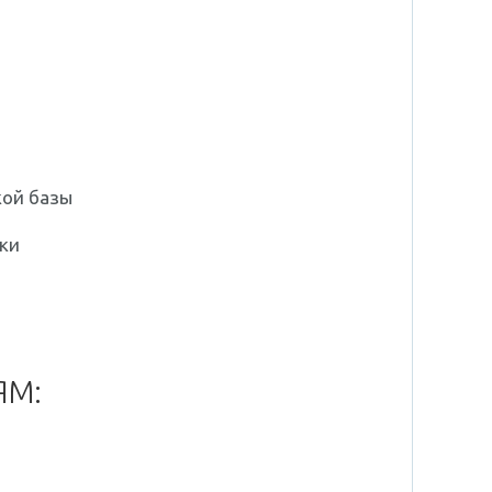
ой базы
зки
ЯМ: