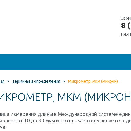
Звон
8 
Пн.-П
ная
>
Термины и определения
>
Микрометр, мкм (микрон)
ИКРОМЕТР, МКМ (МИКРОН
ница измерения длины в Международной системе едини
авляет от 10 до 30 мкм и этот показатель является о
ча.