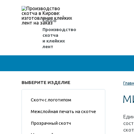
Киров
Производство
скотча
и клейких
лент
ВЫБЕРИТЕ ИЗДЕЛИЕ
Глав
М
Скотч с логотипом
Межслойная печать на скотче
Еди
сост
Прозрачный скотч
скот