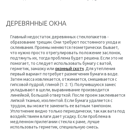
ДЕРЕВЯННЫЕ ОКНА
Главный недостаток деревянных стеклопакетов -
образование трещин. Они требуют постоянного ухода и
склеивания. Проемы меняются геометрически. Бывает,
что нужно просто отрегулировать положение заслонок,
подтянуть их, тогда проблема будет решена. Если это не
помогает, то следует использовать бумагу с ватой,
герметик, замазку или
оконный скотч
. Для утепления
первый вариант потребует размягчения бумаги в воде.
Затем масса извлекается, отжимается, смешивается с
гипсовой пудрой, глиной (1: 2: 1). Получившуюся замес
укладывают в щели, выравнивание производится
линейкой, большой отверткой. После проем заклеивается
липкой тканью, изолентой. Если бумага удаляется с
трудом, вы можете заменить ее ватным тампоном.
Уплотнение видно только периодически, так как вата под
воздействием влаги дает усадку. Если проблема в
медленном прилегании стекла к раме, лучше
использовать герметик, специальную смесь.