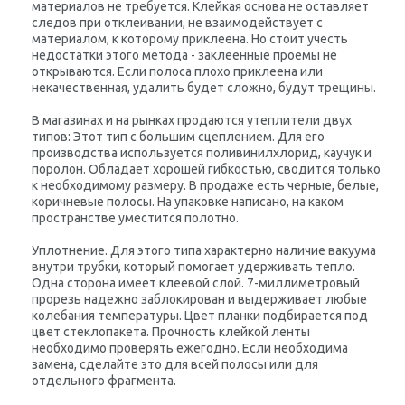
материалов не требуется. Клейкая основа не оставляет
следов при отклеивании, не взаимодействует с
материалом, к которому приклеена. Но стоит учесть
недостатки этого метода - заклеенные проемы не
открываются. Если полоса плохо приклеена или
некачественная, удалить будет сложно, будут трещины.
В магазинах и на рынках продаются утеплители двух
типов: Этот тип с большим сцеплением. Для его
производства используется поливинилхлорид, каучук и
поролон. Обладает хорошей гибкостью, сводится только
к необходимому размеру. В продаже есть черные, белые,
коричневые полосы. На упаковке написано, на каком
пространстве уместится полотно.
Уплотнение. Для этого типа характерно наличие вакуума
внутри трубки, который помогает удерживать тепло.
Одна сторона имеет клеевой слой. 7-миллиметровый
прорезь надежно заблокирован и выдерживает любые
колебания температуры. Цвет планки подбирается под
цвет стеклопакета. Прочность клейкой ленты
необходимо проверять ежегодно. Если необходима
замена, сделайте это для всей полосы или для
отдельного фрагмента.