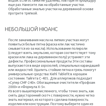
водой. Если останки не удалены, повторите процедуру
еще раз. Нанесите лак на обработанные участки.
Обработанные эмалью участки на деревянной основе
протрите тряпкой.
НЕБОЛЬШОЙ НЮАНС
После замачивания масла на липких участках могут
появиться белые пятна (краска или лак частично
смывается из-за масла). Использование полироли
(следует взять эмульсию, которая соответствует тону
краски или лака на деревянном полу) устраняет эти
дефекты. Профессиональные продукты Эти составы
выпускаются в виде аэрозолей, специальных карандашей
или жидкостей. Удалить стойкие пятна и грязь помогут
универсальные средства: Kiehl Tablefit в хорошем
состоянии. Тайгета С-405.. Для аллергиков подходит
«Супер CMF-240». Обогащенные очистители «Профоам
2000» и «Формула Х-5».
Из всего вышеперечисленного, чтобы точно знать, как
снять двусторонний скотч с поверхности, нужно четко
знать материал, из которого сделана поверхность
изделия или конструкции. Поэтому выберите один из