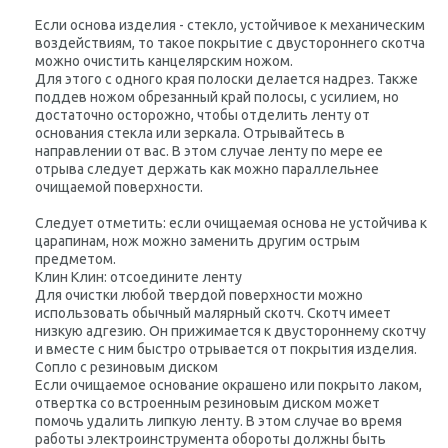
Если основа изделия - стекло, устойчивое к механическим
воздействиям, то такое покрытие с двустороннего скотча
можно очистить канцелярским ножом.
Для этого с одного края полоски делается надрез. Также
поддев ножом обрезанный край полосы, с усилием, но
достаточно осторожно, чтобы отделить ленту от
основания стекла или зеркала. Отрывайтесь в
направлении от вас. В этом случае ленту по мере ее
отрыва следует держать как можно параллельнее
очищаемой поверхности.
Следует отметить: если очищаемая основа не устойчива к
царапинам, нож можно заменить другим острым
предметом.
Клин Клин: отсоедините ленту
Для очистки любой твердой поверхности можно
использовать обычный малярный скотч. Скотч имеет
низкую адгезию. Он прижимается к двустороннему скотчу
и вместе с ним быстро отрывается от покрытия изделия.
Сопло с резиновым диском
Если очищаемое основание окрашено или покрыто лаком,
отвертка со встроенным резиновым диском может
помочь удалить липкую ленту. В этом случае во время
работы электроинструмента обороты должны быть